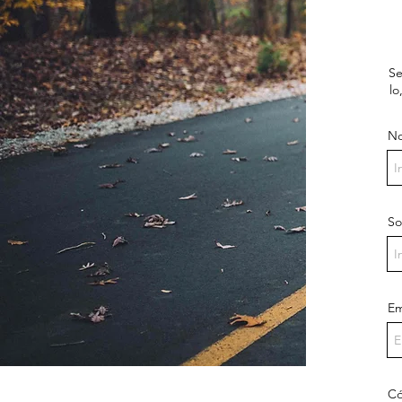
Se
lo
N
S
Em
Có