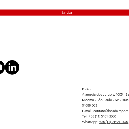
Enviar
BRASIL
Alameda dos Jurupis, 1005 -
Sa
Moema - São Paulo - SP - Brasi
04088-003
E-mail:
contato@losadaimport
Tel: +55 (11) 5181-3050
Whatsapp:
+55 (11) 91921-4007