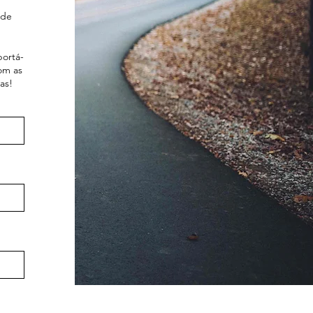
 de
portá-
om as
as!